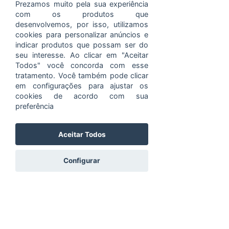
Vila Ipiranga, Av. Benno Mentz, 1560 - Vila
Prezamos muito pela sua experiência
Ipiranga, Porto Alegre - RS, 91370-020,
com os produtos que
Brasil
desenvolvemos, por isso, utilizamos
cookies para personalizar anúncios e
indicar produtos que possam ser do
seu interesse. Ao clicar em "Aceitar
Todos" você concorda com esse
tratamento. Você também pode clicar
Compartilhe esse evento
em configurações para ajustar os
cookies de acordo com sua
preferência
Aceitar Todos
Configurar
Código de Conduta e Ética
Portal do Titular
Política de Privacidade