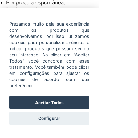
Por procura espontânea;
Por busca ativa;
Por encaminhamento da rede
socioassistencial;
Prezamos muito pela sua experiência
com os produtos que
Por encaminhamento das demais
desenvolvemos, por isso, utilizamos
políticas públicas
cookies para personalizar anúncios e
indicar produtos que possam ser do
PERÍODO DE FUNCIONAMENTO:
seu interesse. Ao clicar em "Aceitar
Todos" você concorda com esse
PARA CRIANÇAS E ADOLESCENTES
tratamento. Você também pode clicar
DE 06 A 15 ANOS
: Atividades em
em configurações para ajustar os
cookies de acordo com sua
dias úteis, em turnos diários de
preferência
contra turno escolar.
Aceitar Todos
Configurar