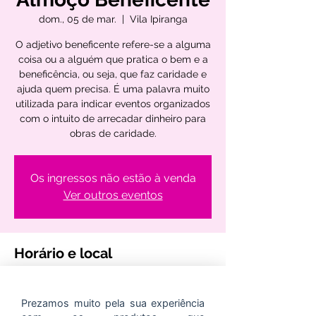
dom., 05 de mar.
  |  
Vila Ipiranga
O adjetivo beneficente refere-se a alguma
coisa ou a alguém que pratica o bem e a
beneficência, ou seja, que faz caridade e
ajuda quem precisa. É uma palavra muito
utilizada para indicar eventos organizados
com o intuito de arrecadar dinheiro para
obras de caridade.
Os ingressos não estão à venda
Ver outros eventos
Horário e local
05 de mar. de 2023, 11:00
Vila Ipiranga, Av. Benno Mentz, 1560 - Vila
Prezamos muito pela sua experiência
Ipiranga, Porto Alegre - RS, 91370-020,