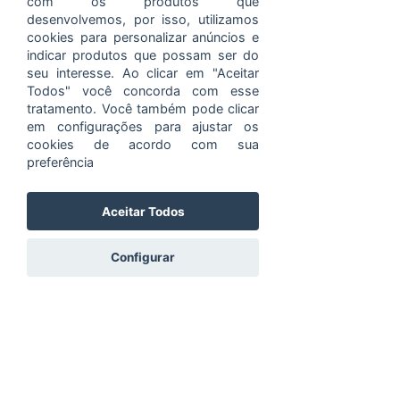
com os produtos que
Brasil
desenvolvemos, por isso, utilizamos
cookies para personalizar anúncios e
indicar produtos que possam ser do
seu interesse. Ao clicar em "Aceitar
Todos" você concorda com esse
Compartilhe esse evento
tratamento. Você também pode clicar
em configurações para ajustar os
cookies de acordo com sua
preferência
Aceitar Todos
Configurar
Código de Conduta e Ética
Portal do Titular
Política de Privacidade